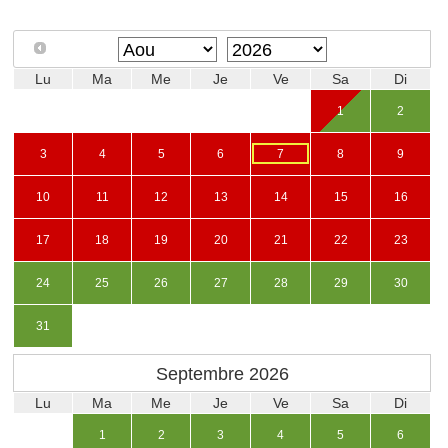
Lu
Ma
Me
Je
Ve
Sa
Di
1
2
3
4
5
6
7
8
9
10
11
12
13
14
15
16
17
18
19
20
21
22
23
24
25
26
27
28
29
30
31
Septembre
2026
Lu
Ma
Me
Je
Ve
Sa
Di
1
2
3
4
5
6