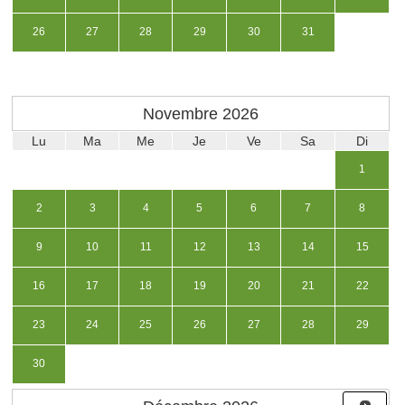
26
27
28
29
30
31
Novembre
2026
Lu
Ma
Me
Je
Ve
Sa
Di
1
2
3
4
5
6
7
8
9
10
11
12
13
14
15
16
17
18
19
20
21
22
23
24
25
26
27
28
29
30