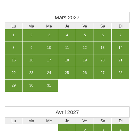
Mars
2027
Lu
Ma
Me
Je
Ve
Sa
Di
1
2
3
4
5
6
7
8
9
10
11
12
13
14
15
16
17
18
19
20
21
22
23
24
25
26
27
28
29
30
31
Avril
2027
Lu
Ma
Me
Je
Ve
Sa
Di
1
2
3
4