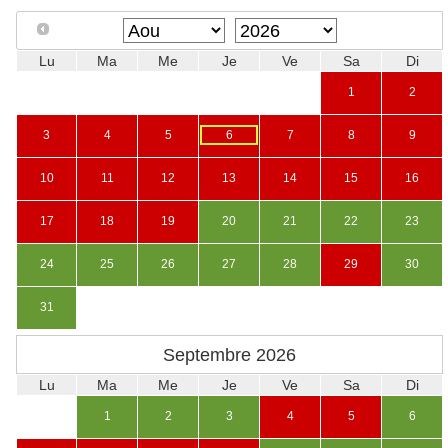
Lu
Ma
Me
Je
Ve
Sa
Di
1
2
3
4
5
6
7
8
9
10
11
12
13
14
15
16
17
18
19
20
21
22
23
24
25
26
27
28
29
30
31
Septembre
2026
Lu
Ma
Me
Je
Ve
Sa
Di
1
2
3
4
5
6