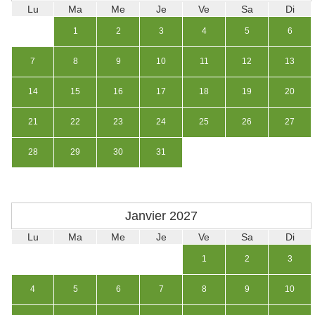
Lu
Ma
Me
Je
Ve
Sa
Di
1
2
3
4
5
6
7
8
9
10
11
12
13
14
15
16
17
18
19
20
21
22
23
24
25
26
27
28
29
30
31
Janvier
2027
Lu
Ma
Me
Je
Ve
Sa
Di
1
2
3
4
5
6
7
8
9
10